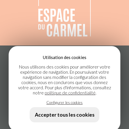
Utilisation des cookies
VOIR LES DISPONIBILITÉS
Nous utilisons des cookies pour améliorer votre
expérience de navigation. En poursuivant votre
1 819 642-0064
navigation sans modifier la configuration des
cookies, nous en conclurons que vous donnez
votre accord. Pour plus d'informations, consultez
espaceducarmel@gmail.com
notre
politique de confidentialité
.
134-A rue du Carmel, Danville, Québec, J0A 1A0
Configurer les cookies
Accepter tous les cookies
POLITIQUE DE CONFIDENTIALITÉ
HÉBERGEMENT
+ CONCEPTION WEB PAR LOTUS MARKETING