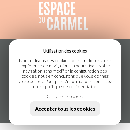
Utilisation des cookies
VOIR LES DISPONIBILITÉS
Nous utilisons des cookies pour améliorer votre
expérience de navigation. En poursuivant votre
1 819 642-0064
navigation sans modifier la configuration des
cookies, nous en conclurons que vous donnez
votre accord. Pour plus d'informations, consultez
espaceducarmel@gmail.com
notre
politique de confidentialité
.
134-A rue du Carmel, Danville, Québec, J0A 1A0
Configurer les cookies
Accepter tous les cookies
POLITIQUE DE CONFIDENTIALITÉ
HÉBERGEMENT
+ CONCEPTION WEB PAR LOTUS MARKETING